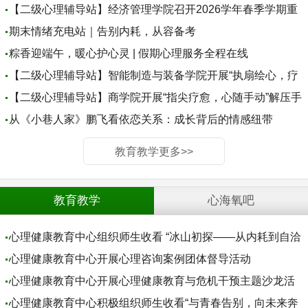
收看 “冰山初探——从内耗到
心，以言暖心——经济管理
【二级心理辅导站】经济管理学院召开2026学年春季学期重
自洽的觉察之旅” 主题心理健
学院温暖举行“心理知识快答
点关注学生关爱措施研判会
期末情绪充电站｜告别内耗，从容备考
康公开课
站”与“心灵书签创作坊”活动
粽香迎端午，暖心护心灵 | 假期心理服务全程在线
【二级心理辅导站】智能制造与装备学院开展“执扇绘心，疗
愈时光” 手工漆扇心理美育解压活动
【二级心理辅导站】商学院开展“指尖疗愈，心随手动”解压手
工DIY体验活动
从《小巷人家》鹏飞看依恋关系：成长背后的情感纽带
教育教学更多>>
教育教学
心海氧吧
心理健康教育中心组织师生收看 “冰山初探——从内耗到自洽
的觉察之旅” 主题心理健康公开课
心理健康教育中心开展心理咨询案例团体督导活动
心理健康教育中心开展心理健康教育与危机干预主题沙龙活
动
心理健康教育中心积极组织师生收看“与青春告别，向未来奔