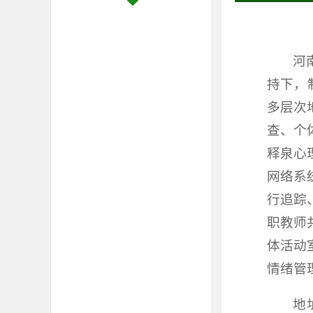
河
持下，
多层次
查、个
释泉心
网络系
行追踪
职教师
体活动
情绪管
地