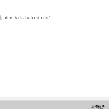
https://xljk.hati.edu.cn/
友情链接：